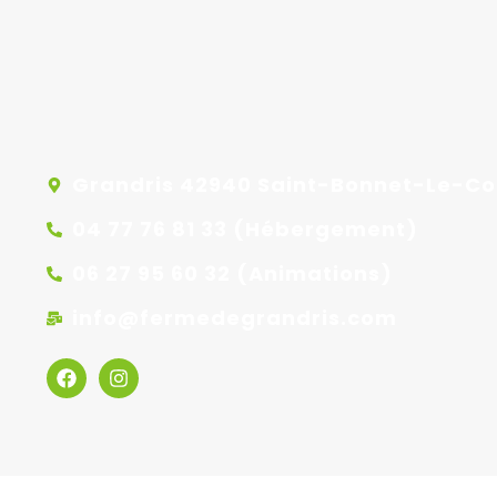
Grandris 42940 Saint-Bonnet-Le-Co
04 77 76 81 33 (Hébergement)
06 27 95 60 32 (Animations)
info@fermedegrandris.com