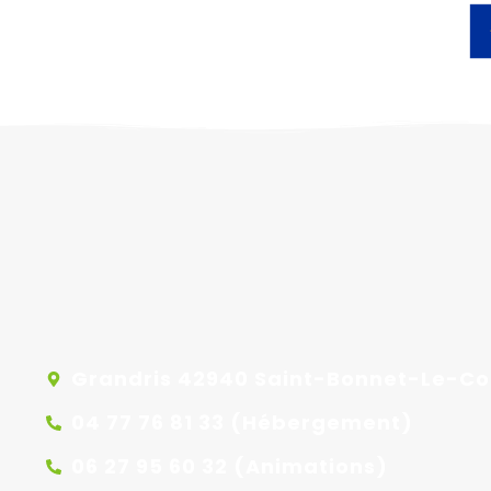
Grandris 42940 Saint-Bonnet-Le-Co
04 77 76 81 33 (Hébergement)
06 27 95 60 32 (Animations)