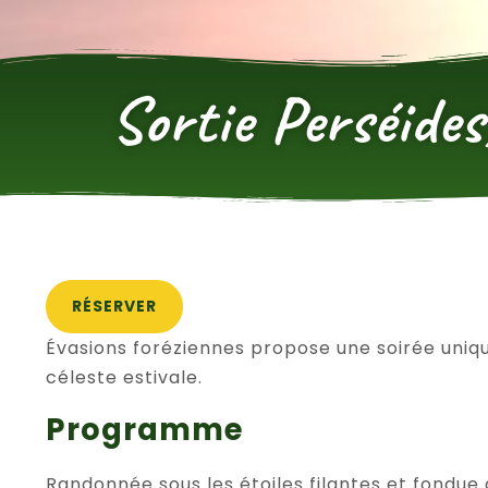
Sortie Perséides
RÉSERVER
Évasions foréziennes propose une soirée uniq
céleste estivale.
Programme
Randonnée sous les étoiles filantes et fondue