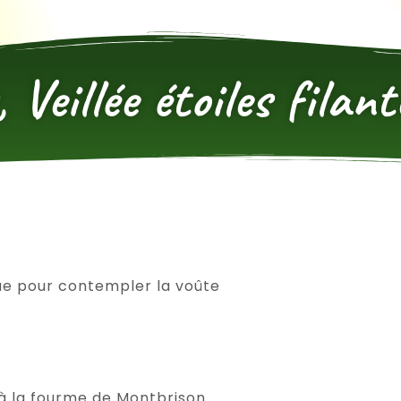
, Veillée étoiles fila
ue pour contempler la voûte
 à la fourme de Montbrison